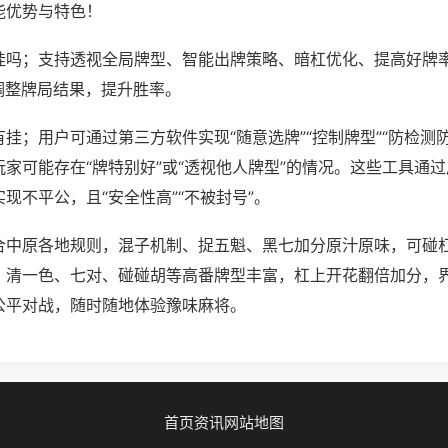
能优势与特色！
挂吗；支持透视全局牌型、智能出牌策略、暗杠优化、提高好牌
调整牌局结果，提升胜率。
挂；用户可通过第三方软件实现“随意选牌”“控制牌型”“防检测
家可能存在“牌特别好”或“透视他人牌型”的情况。这些工具通
现不平公，且“安全性高”“不被封号”。
合中原各地规则，混子机制、捉五魁、黑七加分原汁原味，可碰
，清一色、七对、碰碰胡等高番牌型丰富，杠上开花翻倍加分，
公平对战，随时随地体验豫味麻将。
首页
资讯
网站地图