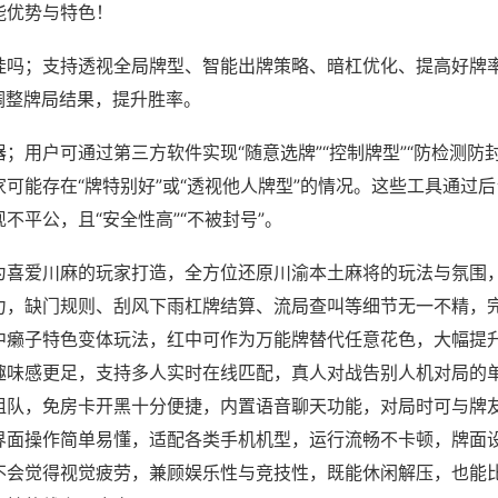
能优势与特色！
挂吗；支持透视全局牌型、智能出牌策略、暗杠优化、提高好牌
调整牌局结果，提升胜率。
；用户可通过第三方软件实现“随意选牌”“控制牌型”“防检测防
可能存在“牌特别好”或“透视他人牌型”的情况。这些工具通过
不平公，且“安全性高”“不被封号”。
为喜爱川麻的玩家打造，全方位还原川渝本土麻将的玩法与氛围
力，缺门规则、刮风下雨杠牌结算、流局查叫等细节无一不精，
中癞子特色变体玩法，红中可作为万能牌替代任意花色，大幅提
趣味感更足，支持多人实时在线匹配，真人对战告别人机对局的
组队，免房卡开黑十分便捷，内置语音聊天功能，对局时可与牌
界面操作简单易懂，适配各类手机机型，运行流畅不卡顿，牌面
不会觉得视觉疲劳，兼顾娱乐性与竞技性，既能休闲解压，也能