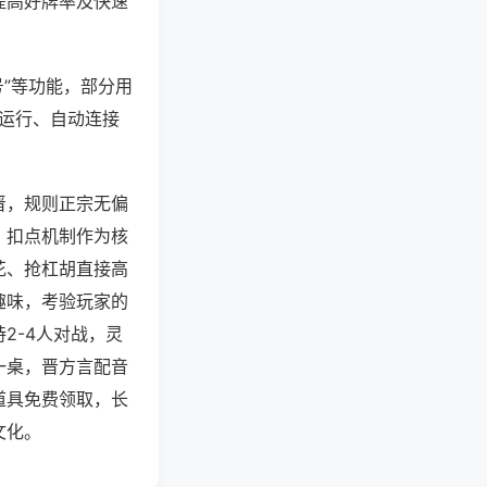
提高好牌率及快速
号”等功能，部分用
台运行、自动连接
晋，规则正宗无偏
，扣点机制作为核
花、抢杠胡直接高
趣味，考验玩家的
2-4人对战，灵
一桌，晋方言配音
道具免费领取，长
文化。