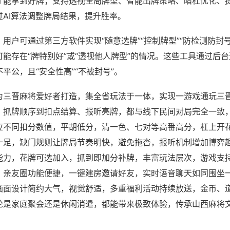
才能拿到好牌；支持透视全局牌型、智能出牌策略、暗杠优化、
过AI算法调整牌局结果，提升胜率。
用户可通过第三方软件实现“随意选牌”“控制牌型”“防检测防封
能存在“牌特别好”或“透视他人牌型”的情况。这些工具通过后
平公，且“安全性高”“不被封号”。
为三晋麻将爱好者打造，集全省玩法于一体，实现一游戏通玩三
、抓牌顺序到扣点结算、报听亮牌，都与线下民间对局完全一致
应不同扣分数值，平胡低分，清一色、七对等高番高分，杠上开
十足，缺门规则让牌局节奏明快，避免拖沓，报听机制增加博弈
能力，花牌可选加入，抓到即加分补牌，丰富玩法层次，游戏支持
，亲友圈功能便捷，一键建房邀请好友，实时语音聊天如同围坐
画面设计简约大气，视觉舒适，多重福利活动持续放送，金币、
论是家庭聚会还是休闲消遣，都能带来极致体验，传承山西麻将