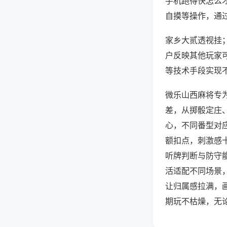
手机跑得快怎么
自摸等操作，通
家乡大贰透视挂；
户反映其他玩家可
等技术手段实现不
微乐山西麻将专
差，从掷骰定庄
心，不同番型对
额扣点，刺激感
听牌判断与防守
活适配不同场景
让归属感拉满，
期玩不枯燥，无