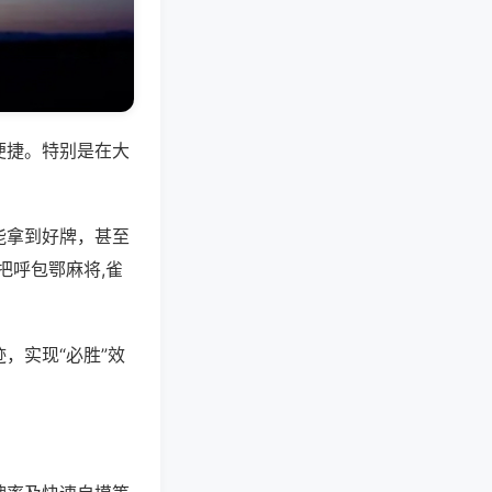
便捷。特别是在大
能拿到好牌，甚至
把呼包鄂麻将,雀
，实现“必胜”效
。