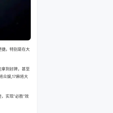
便捷。特别是在大
能拿到好牌，甚至
众娱,17麻将大
，实现“必胜”效
。