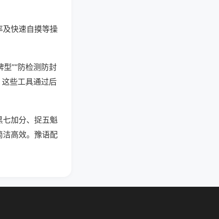
率及快速自摸等操
型”“防检测防封
。这些工具通过后
黑七加分、捉五魁
简洁高效。豫语配