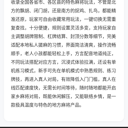
收录全国各省市、各区县的特色麻将玩法，不管是北
方的飘胡、闭门胡，还是南方的捉鸡、扎鸟，都能精
准还原，玩家可自由收藏常用玩法，一键切换无需重
复查找，十分便捷，规则设置灵活多变，支持玩家自
主调整胡牌限制、杠牌结算、封顶分数等细节，完美
适配本地私人搓麻的习惯，界面简洁清爽，操作流畅
顺手，老人小孩都能轻松上手，方言配音地道纯正，
不同玩法搭配对应方言，沉浸式体验拉满，还设有单
机练习模式，新手可先在单机模式中熟悉规则、练习
牌技，再进入真人对局，有效降低入门门槛，真人在
线匹配速度快，无需长时间等待，随时随地都能开启
家乡麻将对局，既能休闲解压，又能联络乡情，是一
款极具温度与特色的地方麻将产品。