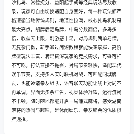
沙扎鸟、常德捉分、益阳起手胡等经典玩法尽数收
录，玩家可自由切换适配自身喜好，每一种玩法都严
格遵循当地传统规则，地道性拉满，核心扎鸟机制是
最大亮点，胡牌后翻鸟牌，中鸟分数翻倍，多鸟多
倍，收益无上限，刺激感十足，对局规则简单易懂，
无复杂门槛，新手通过简短教程就能快速掌握，高阶
牌型玩法丰富，满足资深玩家的竞技需求，可碰可杠
不可吃，打法直接不拖沓，对局节奏轻快，适配现代
娱乐节奏，支持多人实时联机对战，可匹配同城牌
友，也能邀请亲友组队，语音聊天功能让线上对局不
再单调，界面无多余广告，视觉体验舒适，运行流畅
不卡顿，随时随地都能开启一局湘式麻将，感受湖南
麻将的热闹与趣味，是休闲娱乐、亲友聚会的优质棋
牌选择。