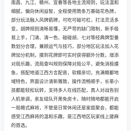
南昌、九江、赣州、宜春等各地主流规则，玩法温和
细腻，偏向休闲益智，全程使用筒条万基础花色牌，
部分玩法融入风牌箭牌，可吃可碰可杠，打法灵活多
变，胡牌规则清晰易懂，无严苛的缺门限制，新手极
易上手，门清、清一色、碰碰胡、七对等经典牌型番
数划分合理，兼顾运气与技巧，部分地区玩法加入花
牌加分机制，摸到花牌即可实时获得额外分数，增添
对局乐趣，流局查叫规则保障对局公平，避免消极摸
鱼，搭配地道江西方言配音，软糯亲切，充满赣鄱地
域特色，界面设计清新雅致，操作流畅顺手，长辈小
孩都能轻松玩转，支持多人在线匹配，真人对战告别
人机单调，亲友组队开黑免房卡，随时随地都能开启
一局赣式麻将，不管是日常休闲还是家庭聚会，都能
感受江西麻将的温和乐趣，是江西地区玩家线上搓麻
的首选。