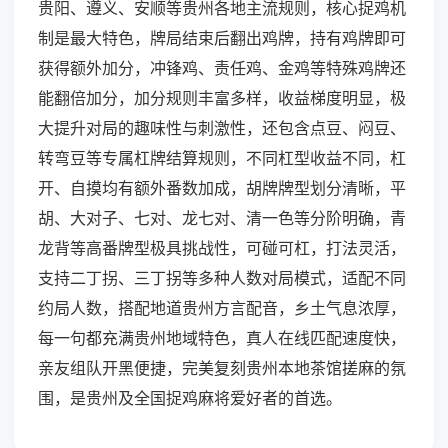
贵阳、遵义、安顺等贵州各地主流规则，核心捉鸡机
制是最大特色，牌局结束后翻出鸡牌，持有鸡牌即可
获得额外加分，冲锋鸡、责任鸡、金鸡等特殊鸡牌还
能翻倍加分，加分规则丰富多样，收益梯度明显，极
大提升对局的趣味性与刺激性，还包含点豆、闷豆、
转弯豆等专属杠牌结算规则，不同杠型收益不同，杠
开、自摸均有额外番数加成，胡牌牌型划分清晰，平
胡、大对子、七对、龙七对、清一色等分阶明确，青
龙背等高番牌型极具挑战性，可碰可杠，打法灵活，
支持二丁拐、三丁拐等多种人数对局模式，适配不同
约局人数，搭配地道贵州方言配音，乡土气息浓厚，
每一句都充满贵州地域特色，真人在线匹配速度快，
亲友组队开黑便捷，完美复刻贵州本地茶馆搓麻的氛
围，是贵州及全国捉鸡麻将爱好者的首选。