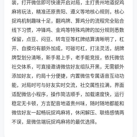
装，打开微信即可快速开启对局，主打贵州地道捉鸡
麻将玩法，精准还原贵阳、遵义等地核心规则，核心
捉鸡机制趣味十足，翻鸡牌、算鸡分的流程完全贴合
线下习惯，冲锋鸡、金鸡等特殊鸡牌的加分规则悉数
保留，点豆、闷豆、转弯豆等杠牌结算清晰明了，杠
开、自摸均有额外加成，可碰可杠，打法灵活，胡牌
牌型划分清晰，新手易上手，老手能竞技，依托微信
社交体系，可直接邀请微信好友组队开黑，无需额外
添加好友，约局十分便捷，内置微信专属语音互动功
能，对局时可与好友实时交流，社交属性拉满，界面
适配微信小程序，操作简洁顺手，加载速度快，运行
稳定无卡顿，方言配音地道贵州味，随时随地都能和
微信好友一起畅玩捉鸡麻将，休闲解压、联络感情两
不误，是微信端玩捉鸡麻将的最优选择。