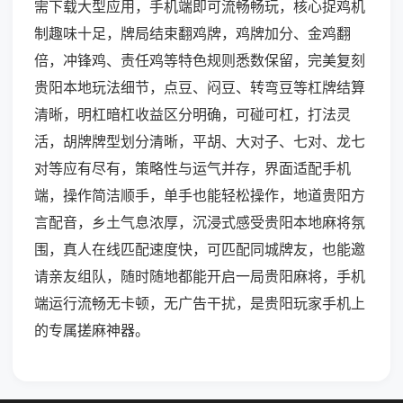
需下载大型应用，手机端即可流畅畅玩，核心捉鸡机
制趣味十足，牌局结束翻鸡牌，鸡牌加分、金鸡翻
倍，冲锋鸡、责任鸡等特色规则悉数保留，完美复刻
贵阳本地玩法细节，点豆、闷豆、转弯豆等杠牌结算
清晰，明杠暗杠收益区分明确，可碰可杠，打法灵
活，胡牌牌型划分清晰，平胡、大对子、七对、龙七
对等应有尽有，策略性与运气并存，界面适配手机
端，操作简洁顺手，单手也能轻松操作，地道贵阳方
言配音，乡土气息浓厚，沉浸式感受贵阳本地麻将氛
围，真人在线匹配速度快，可匹配同城牌友，也能邀
请亲友组队，随时随地都能开启一局贵阳麻将，手机
端运行流畅无卡顿，无广告干扰，是贵阳玩家手机上
的专属搓麻神器。