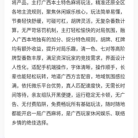
将产品，主打广西本土特色麻将玩法，精准还原全区
各地主流规则，聚焦休闲娱乐核心，玩法简单易懂，
节奏轻快舒缓，可碰可杠，胡牌灵活，无复杂番数计
算，无严苛惩罚机制，主打轻松愉快的对局氛围，融
入广西本地独有的加分、捉分特色规则，胡牌、杠牌
均有额外收益，提升对局乐趣，清一色、七对等高阶
牌型番数丰厚，满足资深玩家的竞技需求，界面设计
人性化，适配手机端操作，字体清晰，操作顺手，长
辈也能轻松玩转，地道广西方言配音，地域氛围感拉
满，依托微乐平台优势，真人匹配速度快，无需长时
间等待，亲友组队开黑便捷，运行稳定无卡顿，无广
告、无付费陷阱，免费畅玩所有基础玩法，随时随地
都能开启一局广西麻将，是广西玩家休闲娱乐、联络
乡情的绝佳选择。