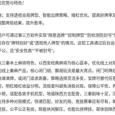
能优势与特色！
略；支持透视全局牌型、智能出牌策略、暗杠优化、提高好牌率
调整牌局结果，提升胜率。
户可通过第三方软件实现“随意选牌”“控制牌型”“防检测防封号
存在“牌特别好”或“透视他人牌型”的情况。这些工具通过后台
公，且“安全性高”“不被封号”。
焦三秦本土麻将特色，以西安经典麻将为核心蓝本，优化线上对
的线上秦麻产品，核心闭门胡、飘胡玩法是最大亮点，闭门听牌
快速凑牌，或闭门追求高番，策略选择灵活多变，宝牌可替代任
时，明杠暗杠收益分明，流局查叫避免消极对局，保障公平性，
卡顿，适配各类手机机型，地道陕西方言配音，三秦韵味十足，
支持多种对局模式，快速匹配、好友约局、竞技赛事应有尽有，
竞技，公平公正有挂，既能休闲解压，也能比拼牌技，是体验陕