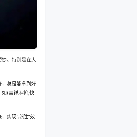
便捷。特别是在大
好，总是能拿到好
如(吉祥麻将,快
，实现“必胜”效
。