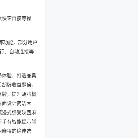
及快速自摸等操
”等功能，部分用户
运行、自动连接等
局体验，打造兼具
后胡牌收益翻倍，
意牌，提升胡牌概
界面设计简洁大
沉浸式感受陕西麻
新手有智能提示辅
西麻将的绝佳选