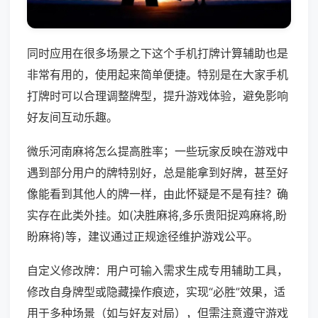
同时应用在很多场景之下这个手机打牌计算辅助也是
非常有用的，使用起来简单便捷。特别是在大家手机
打牌时可以合理调整牌型，提升游戏体验，避免影响
好友间互动乐趣。
微乐河南麻将怎么提高胜率；一些玩家反映在游戏中
遇到部分用户的牌特别好，总是能拿到好牌，甚至好
像能看到其他人的牌一样，由此怀疑是不是有挂？确
实存在此类外挂。如(决胜麻将,多乐贵阳捉鸡麻将,盼
盼麻将)等，建议通过正规途径维护游戏公平。
自定义修改牌：用户可输入需求生成专用辅助工具，
修改自身牌型或隐藏操作痕迹，实现“必胜”效果，适
用于多种场景（如与好友对局），但需注意遵守游戏