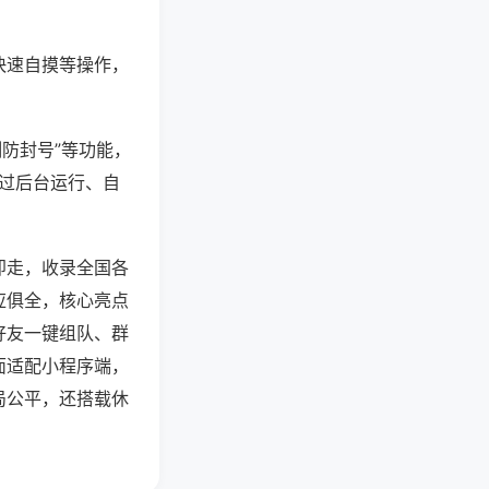
快速自摸等操作，
测防封号”等功能，
通过后台运行、自
即走，收录全国各
应俱全，核心亮点
好友一键组队、群
面适配小程序端，
局公平，还搭载休