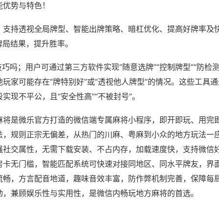
能优势与特色！
；支持透视全局牌型、智能出牌策略、暗杠优化、提高好牌率及
牌局结果，提升胜率。
技巧吗；用户可通过第三方软件实现“随意选牌”“控制牌型”“防检
玩家可能存在“牌特别好”或“透视他人牌型”的情况。这些工具
实现不平公，且“安全性高”“不被封号”。
麻将是微乐官方打造的微信端专属麻将小程序，即开即玩、用完
法，规则正宗无偏差，从热门的川麻、粤麻到小众的地方玩法一
强社交属性，无需下载安装、不占内存，加载速度快，支持微信
房卡无门槛，智能匹配系统可快速对接同地区、同水平牌友，界
流畅，方言配音地道，趣味音效丰富，防作弊机制完善，保障每
动，兼顾娱乐性与实用性，是微信内畅玩地方麻将的首选。