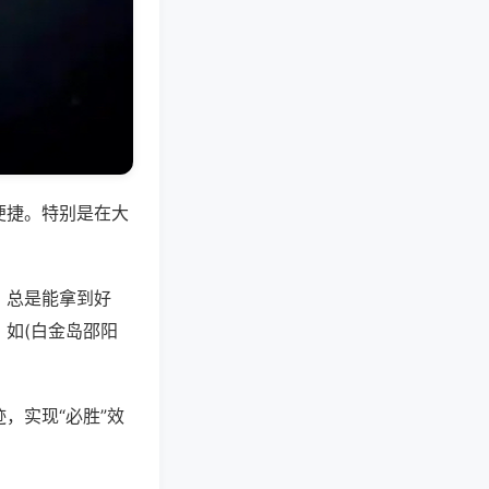
便捷。特别是在大
，总是能拿到好
如(白金岛邵阳
，实现“必胜”效
。