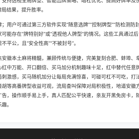
；支持透视全局牌型、智能出牌策略、暗杠优化、提高好牌率及
牌局结果，提升胜率。
；用户可通过第三方软件实现“随意选牌”“控制牌型”“防检测防
可能存在“牌特别好”或“透视他人牌型”的情况。这些工具通过
不平公，且“安全性高”“不被封号”。
焦安徽本土麻将精髓，兼顾传统与便捷，完美复刻合肥、蚌埠、
心红中万能、开口翻倍、买马加分机制趣味十足，红中替代任意
局刺激感，买马随机加分让每局充满惊喜，可碰可杠不可吃，打
碰胡等高番牌型收益可观，流局查叫保障对局积极性，地道安徽
广告，操作顺手易上手，真人匹配公平快速，亲友开黑免房卡，
乐趣。