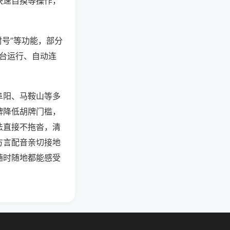
快速自摸等操作，
封号”等功能，部分
后台运行、自动连
阜阳、马鞍山等多
牌降低胡牌门槛，
法直接不拖沓，清
方言配音亲切接地
随时随地都能感受