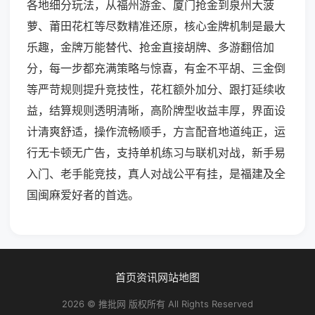
各地细分玩法，从福州游金、厦门抢金到泉州大菠
萝、莆田花杠等尽数精准还原，核心金牌机制是最大
乐趣，金牌万能替代、抢金直接胡牌、多游翻倍加
分，每一步都充满策略与惊喜，有金不平胡、三金倒
等严苛规则提升竞技性，花杠额外加分、跟打延续收
益，结算规则透明清晰，高阶牌型收益丰厚，界面设
计清爽舒适，操作流畅顺手，方言配音地道纯正，运
行无卡顿无广告，支持单机练习与联机对战，新手易
入门、老手能竞技，真人对战公平有挂，是福建及全
国闽麻爱好者的首选。
首页
资讯
网站地图
2026 © 推批网 版权所有 All Rights Reserved