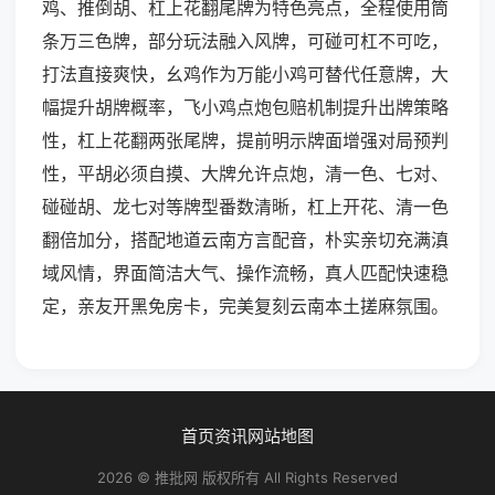
鸡、推倒胡、杠上花翻尾牌为特色亮点，全程使用筒
条万三色牌，部分玩法融入风牌，可碰可杠不可吃，
打法直接爽快，幺鸡作为万能小鸡可替代任意牌，大
幅提升胡牌概率，飞小鸡点炮包赔机制提升出牌策略
性，杠上花翻两张尾牌，提前明示牌面增强对局预判
性，平胡必须自摸、大牌允许点炮，清一色、七对、
碰碰胡、龙七对等牌型番数清晰，杠上开花、清一色
翻倍加分，搭配地道云南方言配音，朴实亲切充满滇
域风情，界面简洁大气、操作流畅，真人匹配快速稳
定，亲友开黑免房卡，完美复刻云南本土搓麻氛围。
首页
资讯
网站地图
2026 © 推批网 版权所有 All Rights Reserved