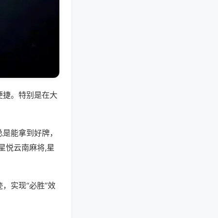
便捷。特别是在大
总是能拿到好牌，
星悦云南麻将,星
，实现“必胜”效
。