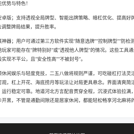
能优势与特色！
安卓版；支持透视全局牌型、智能出牌策略、暗杠优化、提高好
法调整牌局结果，提升胜率。
神器；用户可通过第三方软件实现“随意选牌”“控制牌型”“防检
玩家可能存在“牌特别好”或“透视他人牌型”的情况。这些工具
实现不平公，且“安全性高”“不被封号”。
顾休闲娱乐与轻度竞技，二五八做将规则严谨，可吃碰杠打法灵
可观，杠上开花、海底捞月等玩法让对局更具悬念。界面清爽简
，运行稳定可靠。地道河北方言配音贯穿全程，沉浸式体验拉满
卡开黑，不管是通勤间隙还是居家休闲，都能轻松畅享河北麻将