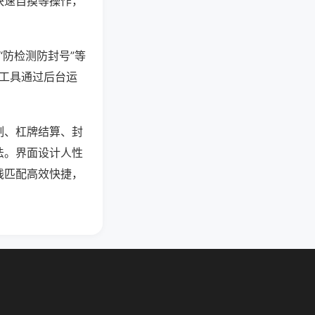
快速自摸等操作，
“防检测防封号”等
些工具通过后台运
制、杠牌结算、封
法。界面设计人性
线匹配高效快捷，