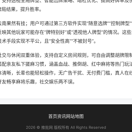
；支持透视全局牌型、智能出牌策略、暗杠优化、提高好牌率及
牌局结果，提升胜率。
南果然有挂；用户可通过第三方软件实现“随意选牌”“控制牌型”
映其他玩家可能存在“牌特别好”或“透视他人牌型”的情况。这
术手段实现不平公，且“安全性高”“不被封号”。
社交与休闲双重体验，支持自定义房间规则，可自由调整胡牌限
适配亲友私下搓麻习惯，涵盖血战、推倒胡、红中麻将等热门玩
体清晰，长辈也能轻松操作，无广告干扰、无付费门槛，真人在
好友畅享麻将乐趣，社交娱乐两不误。
首页
资讯
网站地图
2026 © 推批网 版权所有 All Rights Reserved