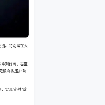
便捷。特别是在大
能拿到好牌，甚至
无锡麻将,温州熟
，实现“必胜”效
。