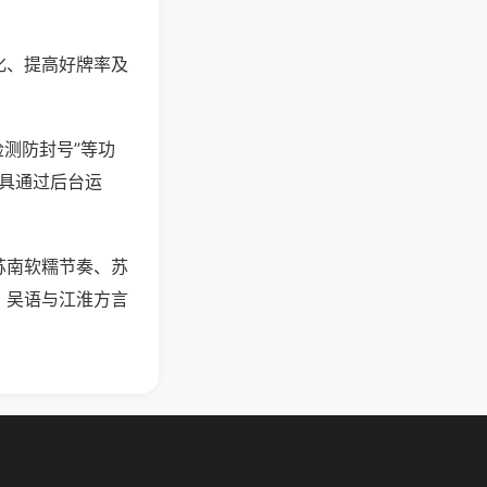
化、提高好牌率及
检测防封号”等功
工具通过后台运
苏南软糯节奏、苏
，吴语与江淮方言