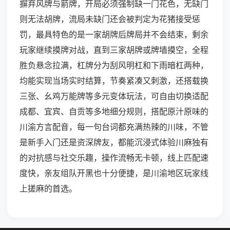
摒弃风牌与箭牌，开局必须强制缺一门花色，无缺门
则无法胡牌，流局未缺门还会被判定为花猪接受惩
罚，最具特色的是一家胡牌后牌局并不会结束，剩余
玩家继续摸牌对战，直到三家胡牌或牌墙摸空，全程
胜负悬念拉满，杠牌分为刮风明杠和下雨暗杠两种，
均能实现当场实时结算，节奏紧凑又刺激，还搭载换
三张、幺鸡万能牌等多元变体玩法，可自由切换适配
成都、宜宾、自贡等多地细分规则，搭配原汁原味的
川渝方言配音，每一句台词都充满热辣的川味，不管
是新手入门还是资深牌友，都能沉浸式体验川麻独有
的对抗感与社交乐趣，操作流畅无卡顿，线上匹配速
度快，亲友组队开黑也十分便捷，是川渝地区玩家线
上搓麻的首选。