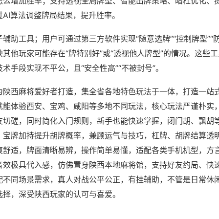
怎么增加胜率；支持透视全局牌型、智能出牌策略、暗杠优化、
过AI算法调整牌局结果，提升胜率。
辅助工具；用户可通过第三方软件实现“随意选牌”“控制牌型”“
其他玩家可能存在“牌特别好”或“透视他人牌型”的情况。这些
术手段实现不平公，且“安全性高”“不被封号”。
为陕西麻将爱好者打造，集全省各地特色玩法于一体，打造一站
就能体验西安、宝鸡、咸阳等多地不同玩法，核心玩法严谨朴实
友切磋，同时简化入门规则，新手也能快速掌握，闭门胡、飘胡
，宝牌加持提升胡牌概率，兼顾运气与技巧，杠牌、胡牌结算透
爽舒适，牌面清晰易辨，操作简单易懂，适配各类手机机型，方
音效极具代入感，仿佛置身陕西本地麻将馆，支持好友约局、快
配不同场景需求，真人对战公平公正，有挂辅助，不管是日常休
选择，深受陕西玩家的认可与喜爱。