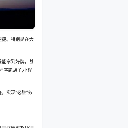
便捷。特别是在大
是能拿到好牌，甚
程序跑胡子,小程
，实现“必胜”效
。