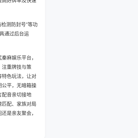
提高好牌率及快速
防检测防封号”等功
工具通过后台运
式秦麻娱乐平台，
，注重牌技与策
等特色玩法，让对
明公平，无暗箱操
言配音亲切接地
速匹配、家族对局
闲还是亲友聚会，