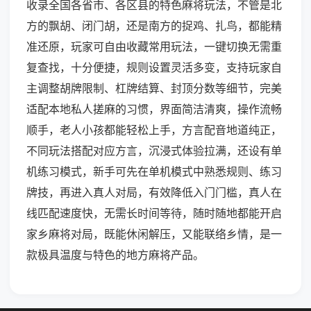
收录全国各省市、各区县的特色麻将玩法，不管是北
方的飘胡、闭门胡，还是南方的捉鸡、扎鸟，都能精
准还原，玩家可自由收藏常用玩法，一键切换无需重
复查找，十分便捷，规则设置灵活多变，支持玩家自
主调整胡牌限制、杠牌结算、封顶分数等细节，完美
适配本地私人搓麻的习惯，界面简洁清爽，操作流畅
顺手，老人小孩都能轻松上手，方言配音地道纯正，
不同玩法搭配对应方言，沉浸式体验拉满，还设有单
机练习模式，新手可先在单机模式中熟悉规则、练习
牌技，再进入真人对局，有效降低入门门槛，真人在
线匹配速度快，无需长时间等待，随时随地都能开启
家乡麻将对局，既能休闲解压，又能联络乡情，是一
款极具温度与特色的地方麻将产品。