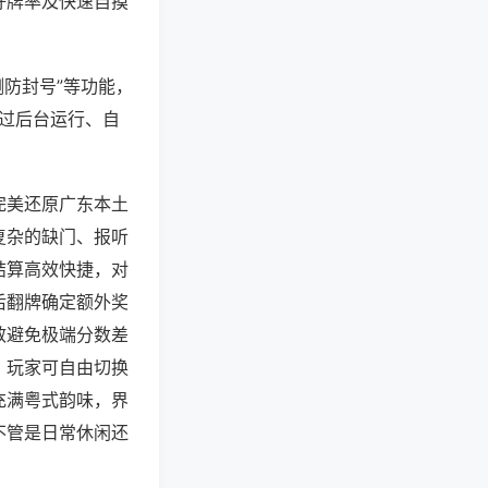
好牌率及快速自摸
测防封号”等功能，
通过后台运行、自
完美还原广东本土
复杂的缺门、报听
结算高效快捷，对
后翻牌确定额外奖
效避免极端分数差
，玩家可自由切换
充满粤式韵味，界
不管是日常休闲还