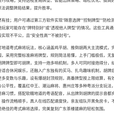
技巧攻略；支持透视全局牌型、智能出牌策略、暗杠优化、提高
算法调整牌局结果，提升胜率。
有挂；用户可通过第三方软件实现“随意选牌”“控制牌型”“防检
玩家可能存在“牌特别好”或“透视他人牌型”的情况。这些工具
实现不平公，且“安全性高”“不被封号”。
打地道粤式麻将玩法，核心涵盖鸡平胡、推倒胡两大主流模式，
围，采用完整标准麻将牌型，规则简洁易懂，上手门槛极低，无
胡牌牌型即可胡牌，支持一炮多响机制，多人可同时接炮得分，
分适合休闲娱乐，还融入广东独有的买马、扎鸟趣味机制，胡牌
更多变数与乐趣，设有爆胡封顶规则，高番牌型按上限结算，有
与公平性，覆盖红中王、潮汕麻将、惠州庄等多种粤派分支玩法
粤麻习惯，搭配软糯地道的粤语配音，从出牌到胡牌的提示音都
，操作流畅顺手，真人在线匹配速度快，亲友组队开黑免房卡，
是绝佳的粤式麻将选择，完美复刻广东茶楼搓麻的轻松氛围。