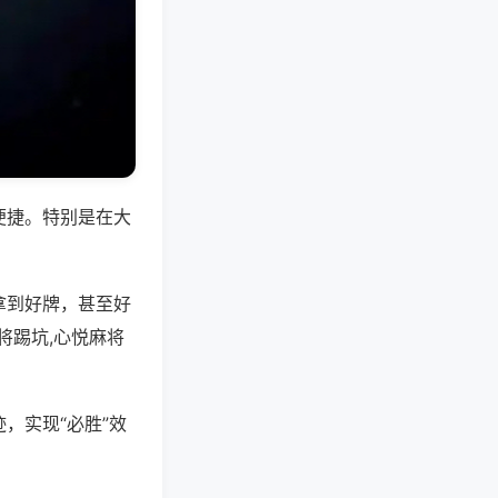
便捷。特别是在大
拿到好牌，甚至好
将踢坑,心悦麻将
，实现“必胜”效
。