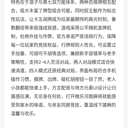
特色在于混子与黑七双万能体系，两种百搭牌相互配
合，极大丰富了牌型组合可能，同时捉五魁作为标志
性玩法，让卡五胡牌成为玩家最期待的高光时刻，番
数翻倍带来极强成就感，游戏采用公平随机发牌机
制，杜绝外挂与作弊，官方承诺严惩违规行为，保障
每一位玩家的竞技权益，行牌规则人性化，可设置过
手加番、可胡可不胡等选项，兼顾新手容错率与老手
策略性，支持2-4人灵活对战，两人对战模式适合快
速消遣，四人模式还原经典对局，界面布局符合手机
操作习惯，摸牌、出牌、碰杠胡按钮一目了然，老人
小孩都能快速上手，方言配音与地方元素UI设计让归
属感拉满，无论身在何处，打开微乐河南麻将就能感
受到家乡的味道，与亲友同屏竞技，重温线下搓麻的
温馨与欢乐。