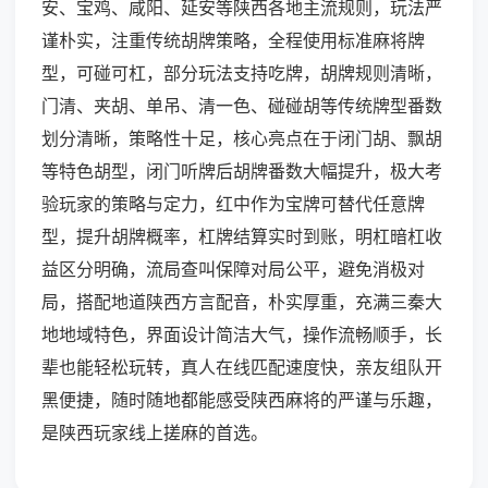
安、宝鸡、咸阳、延安等陕西各地主流规则，玩法严
谨朴实，注重传统胡牌策略，全程使用标准麻将牌
型，可碰可杠，部分玩法支持吃牌，胡牌规则清晰，
门清、夹胡、单吊、清一色、碰碰胡等传统牌型番数
划分清晰，策略性十足，核心亮点在于闭门胡、飘胡
等特色胡型，闭门听牌后胡牌番数大幅提升，极大考
验玩家的策略与定力，红中作为宝牌可替代任意牌
型，提升胡牌概率，杠牌结算实时到账，明杠暗杠收
益区分明确，流局查叫保障对局公平，避免消极对
局，搭配地道陕西方言配音，朴实厚重，充满三秦大
地地域特色，界面设计简洁大气，操作流畅顺手，长
辈也能轻松玩转，真人在线匹配速度快，亲友组队开
黑便捷，随时随地都能感受陕西麻将的严谨与乐趣，
是陕西玩家线上搓麻的首选。