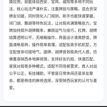
换应用，就能体验西安、宝鸡、咸阳等多地不同玩
法，核心玩法严谨朴实，注重牌技与策略，适合资深
牌友切磋，同时简化入门规则，新手也能快速掌握，
闭门胡、飘胡等特色玩法，让对局充满策略张力，宝
牌加持提升胡牌概率，兼顾运气与技巧，杠牌、胡牌
结算透明公平，无暗箱操作，界面设计清爽舒适，牌
面清晰易辨，操作简单易懂，适配各类手机机型，方
言配音亲切接地气，搓牌、胡牌音效极具代入感，仿
佛置身陕西本地麻将馆，支持好友约局、快速匹配、
家族对局等多种模式，适配不同场景需求，真人对战
公平公正，有挂辅助，不管是日常休闲还是亲友聚
会，都是绝佳的麻将选择，深受陕西玩家的认可与喜
爱。