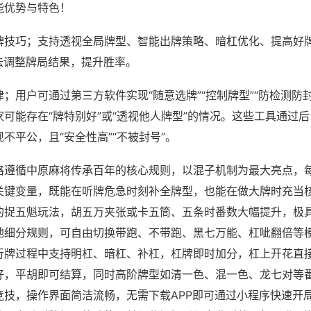
能优势与特色！
牌技巧；支持透视全局牌型、智能出牌策略、暗杠优化、提高好
法调整牌局结果，提升胜率。
；用户可通过第三方软件实现“随意选牌”“控制牌型”“防检测防
可能存在“牌特别好”或“透视他人牌型”的情况。这些工具通过
不平公，且“安全性高”“不被封号”。
格遵循中原麻将传承百年的核心规则，以混子机制为最大亮点，
关键变量，既能在听牌危急时刻补全牌型，也能在做大牌时充当
的捉五魁玩法，胡五万夹张或卡五筒、五条时番数大幅提升，极
地细分规则，可自由切换带跑、不带跑、黑七万能、杠呲翻倍等
行牌过程中支持明杠、暗杠、补杠，杠牌即时加分，杠上开花直
好，平胡即可结算，同时高阶牌型如清一色、混一色、龙七对等
竞技，操作界面简洁流畅，无需下载APP即可通过小程序快速开