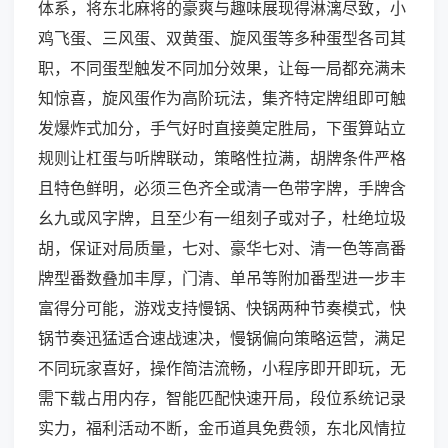
体系，将东北麻将的豪爽与趣味展现得淋漓尽致，小
鸡飞蛋、三风蛋、双黄蛋、旋风蛋等多种蛋型各司其
职，不同蛋型触发不同加分效果，让每一局都充满未
知惊喜，旋风蛋作为高阶玩法，集齐特定牌组即可触
发爆炸式加分，手气好时直接奠定胜局，下蛋算站立
规则让杠蛋与听牌联动，策略性拉满，胡牌条件严格
且特色鲜明，必须三色齐全或清一色带字牌，手牌含
幺九或风字牌，且至少有一组刻子或对子，杜绝垃圾
胡，保证对局质量，七对、豪华七对、清一色等高番
牌型番数叠加丰厚，门清、单吊等附加番型进一步丰
富得分可能，游戏支持慢锅、快锅两种节奏模式，快
锅节奏迅猛适合速战速决，慢锅偏向策略运营，满足
不同玩家喜好，操作简洁流畅，小程序即开即玩，无
需下载占用内存，智能匹配快速开局，段位系统记录
实力，福利活动不断，金币道具免费领，东北风情拉