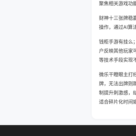
聚焦相关游戏功
财神十三张牌稳
操作，通过AI算
钱柜手游有挂么；
户反映其他玩家可
等技术手段实现不
微乐干瞪眼主打
牌，无法出牌则
制提升刺激感，
适合碎片化时间