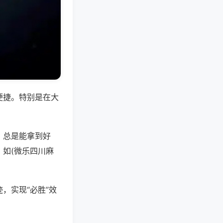
便捷。特别是在大
，总是能拿到好
如(微乐四川麻
，实现“必胜”效
。