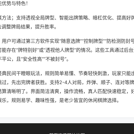
能优势与特色！
赢方法；支持透视全局牌型、智能出牌策略、暗杠优化、提高好
法调整牌局结果，提升胜率。
用户可通过第三方软件实现“随意选牌”“控制牌型”“防检测防封
能存在“牌特别好”或“透视他人牌型”的情况。这些工具通过后
平公，且“安全性高”“不被封号”。
经典民间干瞪眼玩法，规则简单易懂、节奏轻快刺激，玩家只能
跳过，先出完牌者获胜。支持2-4人对局，炸弹、顺子、连对等
结算清晰明了。界面简洁清爽，操作流畅，真人匹配快速稳定，
娱乐，规则易学、趣味性强，是老少皆宜的休闲棋牌选择。