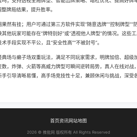
挂吗；支持透视全局牌型、智能出牌策略、暗杠优化、提高好牌
调整牌局结果，提升胜率。
果然有挂；用户可通过第三方软件实现“随意选牌”“控制牌型”“
其他玩家可能存在“牌特别好”或“透视他人牌型”的情况。这些
术手段实现不平公，且“安全性高”“不被封号”。
经典场与癞子场双重玩法，满足不同玩家需求，明牌加倍、超级
变数，炸弹、火箭等高威力牌型可瞬间逆转局势，真人在线对战
新手引导清晰易懂，高手场竞技性十足，兼顾休闲与挑战，深受
首页
资讯
网站地图
2026 © 推批网 版权所有 All Rights Reserved