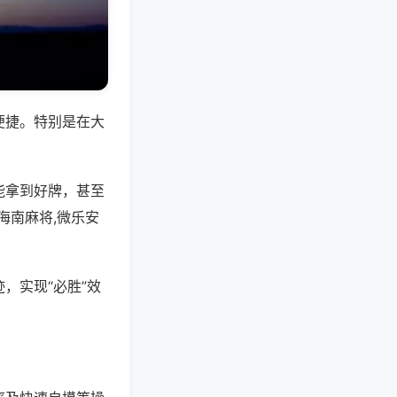
便捷。特别是在大
能拿到好牌，甚至
海南麻将,微乐安
，实现“必胜”效
。