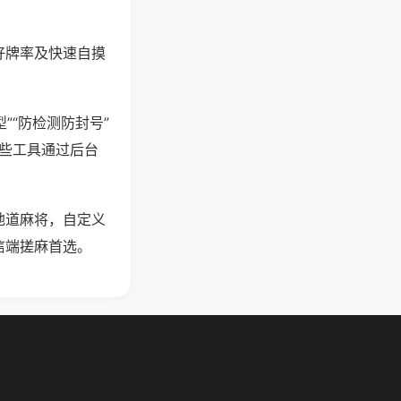
好牌率及快速自摸
”“防检测防封号”
这些工具通过后台
地道麻将，自定义
信端搓麻首选。