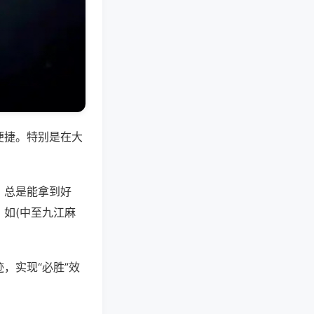
便捷。特别是在大
，总是能拿到好
如(中至九江麻
，实现“必胜”效
。