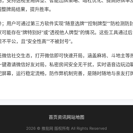
吗；支持透视全局牌型、智能出牌策略、暗杠优化、提高好牌率
调整牌局结果，提升胜率。
；用户可通过第三方软件实现“随意选牌”“控制牌型”“防检测防
可能存在“牌特别好”或“透视他人牌型”的情况。这些工具通过
不平公，且“安全性高”“不被封号”。
托微信社交生态，打开微信即可快速开局，涵盖麻将、斗地主等
一键邀请微信好友对局，私密房间安全无干扰，实时语音边玩边
配屏幕，运行稳定流畅，防作弊机制完善，是随时随地与亲友打
首页
资讯
网站地图
2026 © 推批网 版权所有 All Rights Reserved