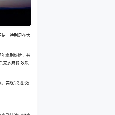
便捷。特别是在大
是能拿到好牌，甚
乐家乡麻将,欢乐
，实现“必胜”效
。