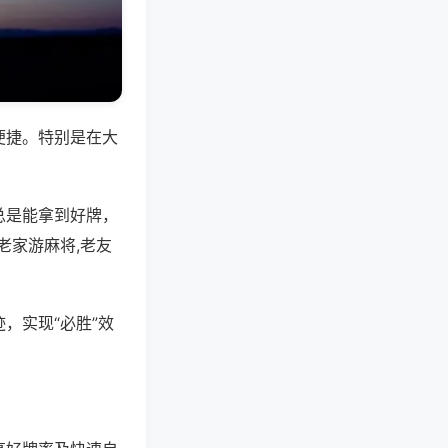
便捷。特别是在大
总是能拿到好牌，
老家游麻将,老友
，实现“必胜”效
。