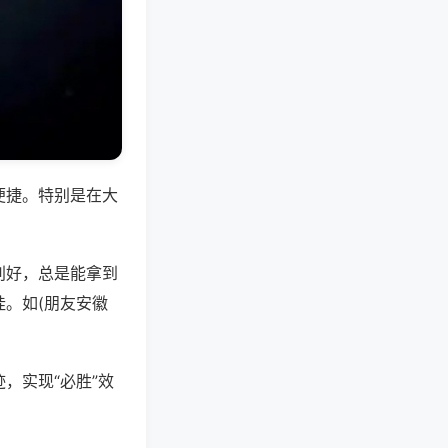
便捷。特别是在大
别好，总是能拿到
。如(朋友安徽
，实现“必胜”效
。