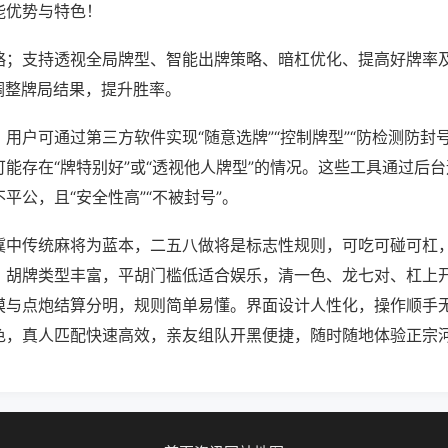
能优势与特色！
略；支持透视全局牌型、智能出牌策略、暗杠优化、提高好牌率
调整牌局结果，提升胜率。
用户可通过第三方软件实现“随意选牌”“控制牌型”“防检测防封
能存在“牌特别好”或“透视他人牌型”的情况。这些工具通过后
平公，且“安全性高”“不被封号”。
冀中传统麻将为蓝本，二五八做将是标志性规则，可吃可碰可杠
。胡牌类型丰富，平胡门槛低适合娱乐，清一色、龙七对、杠上
摸与点炮结算分明，规则简单易懂。界面设计人性化，操作顺手
色，真人匹配快速高效，亲友组队开黑便捷，随时随地体验正宗