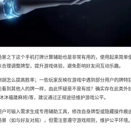
场景之下这个手机打牌计算辅助也是非常有用的，使用起来简单
以合理调整牌型，提升游戏体验，避免影响好友间互动乐趣。
倒胡怎么提高胜率；一些玩家反映在游戏中遇到部分用户的牌特
能看到其他人的牌一样，由此怀疑是不是有挂？确实存在此类外挂
将,沐沐福建麻将)等，建议通过正规途径维护游戏公平。
用户可输入需求生成专用辅助工具，修改自身牌型或隐藏操作痕迹
场景（如与好友对局），但需注意遵守游戏规则，维护公平环境