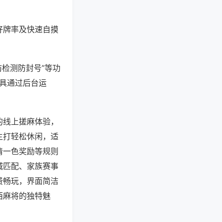
好牌率及快速自摸
防检测防封号”等功
工具通过后台运
的线上搓麻体验，
主打轻松休闲，适
清一色奖励等规则
城匹配、家族赛事
费畅玩，界面简洁
西麻将的独特魅