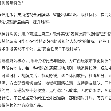
能优势与特色！
器通用版；支持透视全局牌型、智能出牌策略、暗杠优化、提高
算法调整牌局结果，提升胜率。
神器购买；用户可通过第三方软件实现“随意选牌”“控制牌型”“
其他玩家可能存在“牌特别好”或“透视他人牌型”的情况。这些
术手段实现不平公，且“安全性高”“不被封号”。
地道桂麻为核心，持续优化玩法与服务，为广西玩家带来更优质
广西所有地市，每一种都精准还原当地规则，地道性拉满，玩法
，可碰可杠，胡牌灵活，节奏舒缓，适合休闲放松，杠牌加分、
满满，方言配音亲切自然，地域氛围感拉满，支持亲友组队、同
常约局、切磋牌技十分便捷，运行稳定无故障，无付费陷阱，免
验舒适，不管是居家休闲还是外出通勤，都能随时开局，感受广
值得信赖的地方麻将产品。