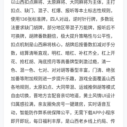
以山西扣点麻将、太原麻将、大同麻将为主体，主打
扣点、缺门、混子、杠爆、报听等本土标志性规则，
使用136张标准牌，四人对战，逆时针行牌，多数玩
法要求缺门胡牌，部分地区带混子万能牌，报听后不
可换牌，胡牌番数翻倍，极大提升策略性与公平性，
扣点机制是山西麻将核心，胡牌后按番数扣减对手分
数，结算清晰直观，明杠、暗杠、补杠齐全，杠上开
花、抢杠胡、海底捞月等高番牌型刺激过瘾，清一
色、混一色、七对、对对胡等番型丰富，门清、绝张
加番等附加规则进一步提升乐趣，游戏全面覆盖山西
各地规则，太原扣点、大同带混、运城推倒胡等模式
自由切换，晋地方言配音亲切地道，黄土风情UI设计
归属感拉满，亲友圈免房号一键建房，实时语音互
动，智能防作弊系统保障公平，无需下载APP小程序
即开即玩，每日福利丰厚，是山西老乡线上约局、传