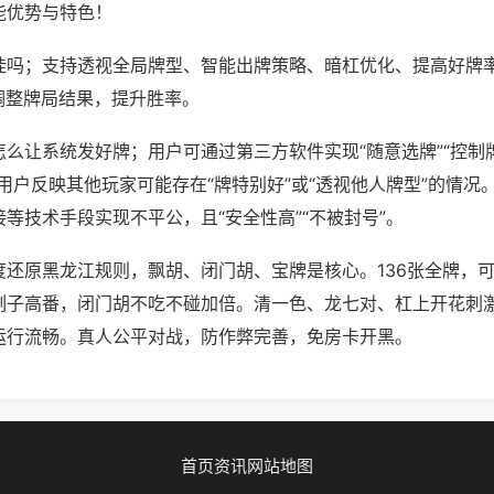
能优势与特色！
挂吗；支持透视全局牌型、智能出牌策略、暗杠优化、提高好牌
调整牌局结果，提升胜率。
么让系统发好牌；用户可通过第三方软件实现“随意选牌”“控制牌
用户反映其他玩家可能存在“牌特别好”或“透视他人牌型”的情况
等技术手段实现不平公，且“安全性高”“不被封号”。
度还原黑龙江规则，飘胡、闭门胡、宝牌是核心。136张全牌，
刻子高番，闭门胡不吃不碰加倍。清一色、龙七对、杠上开花刺
运行流畅。真人公平对战，防作弊完善，免房卡开黑。
首页
资讯
网站地图