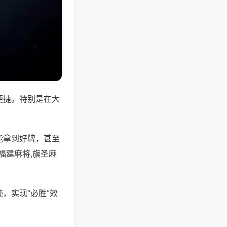
便捷。特别是在大
能拿到好牌，甚至
福建麻将,旗圣麻
，实现“必胜”效
。