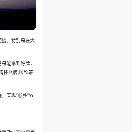
便捷。特别是在大
总是能拿到好牌，
情怀棋牌,顺欣茶
，实现“必胜”效
。