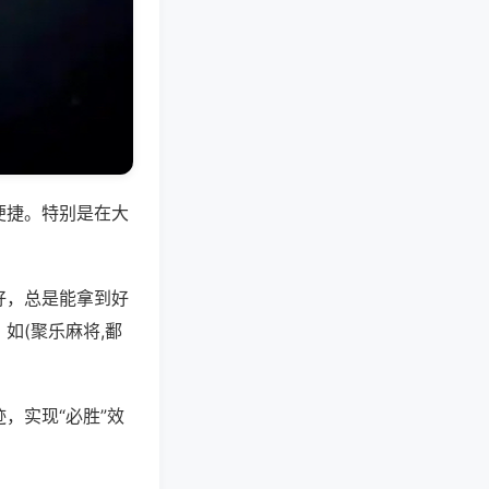
便捷。特别是在大
好，总是能拿到好
如(聚乐麻将,鄱
，实现“必胜”效
。