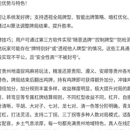
能优势与特色！
何让系统发好牌；支持透视全局牌型、智能出牌策略、暗杠优化
通过AI算法调整牌局结果，提升胜率。
技巧；用户可通过第三方软件实现“随意选牌”“控制牌型”“防检
玩家可能存在“牌特别好”或“透视他人牌型”的情况。这些工具
实现不平公，且“安全性高”“不被封号”。
打贵州地道捉鸡麻将玩法，精准还原贵阳、遵义、安顺等贵州各
特色，牌局结束后翻出鸡牌，持有鸡牌即可获得额外加分，冲锋
翻倍加分，加分规则丰富多样，收益梯度明显，极大提升对局的
豆、转弯豆等专属杠牌结算规则，不同杠型收益不同，杠开、自
分清晰，平胡、大对子、七对、龙七对、清一色等分阶明确，青
可杠，打法灵活，支持二丁拐、三丁拐等多种人数对局模式，适
言配音，乡土气息浓厚，每一句都充满贵州地域特色，真人在线