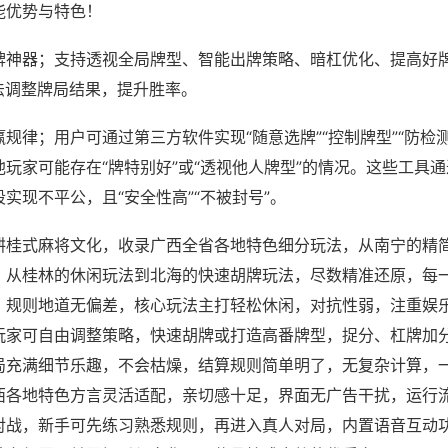
能优势与特色！
牌神器；支持透视全局牌型、智能出牌策略、暗杠优化、提高好
法调整牌局结果，提升胜率。
规律；用户可通过第三方软件实现“随意选牌”“控制牌型”“防检
玩家可能存在“牌特别好”或“透视他人牌型”的情况。这些工具
实现不平公，且“安全性高”“不被封号”。
耕桂式麻将文化，收录广西全省各地特色细分玩法，从南宁的精
，从桂林的休闲玩法到北海的快速胡牌玩法，尽数精准还原，每
，规则地道无偏差，核心玩法主打轻松休闲，对抗性弱，注重娱
玩家可自由调整策略，快速胡牌或打造高番牌型，捉分、杠牌加
局充满细节乐趣，不会枯燥，结算规则简单明了，无复杂计算，
西各地特色方言灵活适配，亲切感十足，界面无广告干扰，运行
对战，新手可先练习熟悉规则，再进入真人对局，内置语音互动