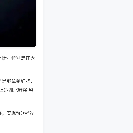
便捷。特别是在大
总是能拿到好牌，
上楚湖北麻将,鹤
，实现“必胜”效
。