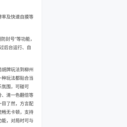
牌率及快速自摸等
测防封号”等功能，
通过后台运行、自
简胡牌玩法到柳州
一种玩法都贴合当
乐氛围，可碰可
分、清一色翻倍等
一目了然，方言配
流畅无卡顿，支持
功能，对局时可与